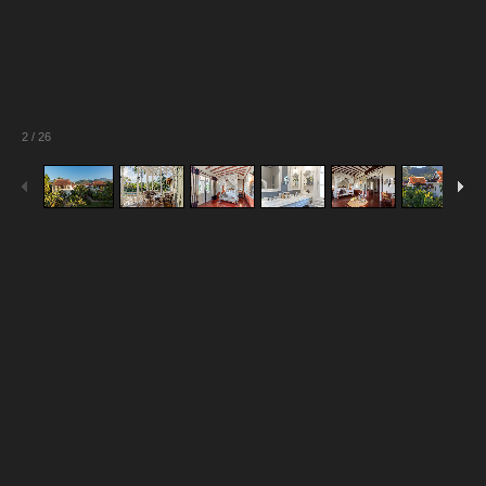
2
/
26