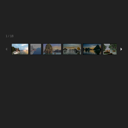
1
/
18