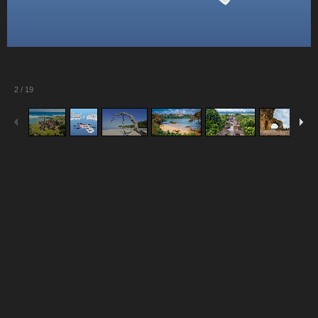
2
/
19