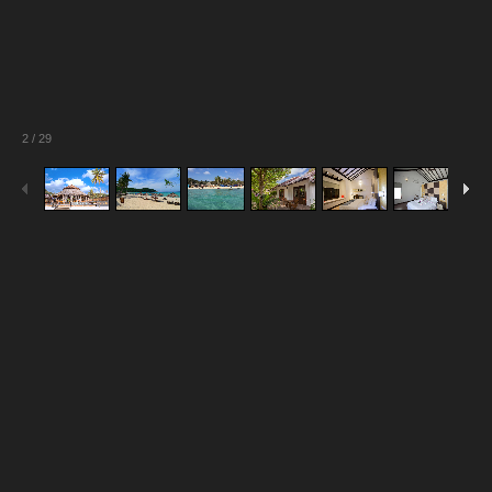
2
/
29