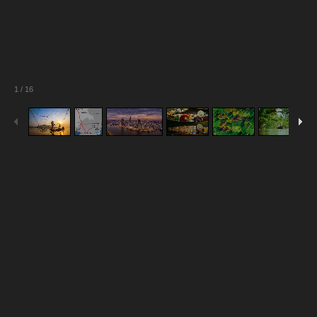
1
/
16