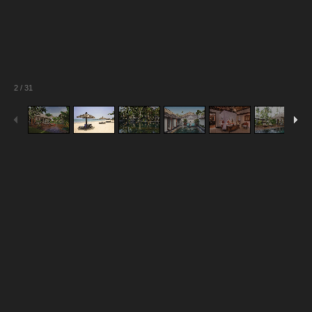
2
/
31