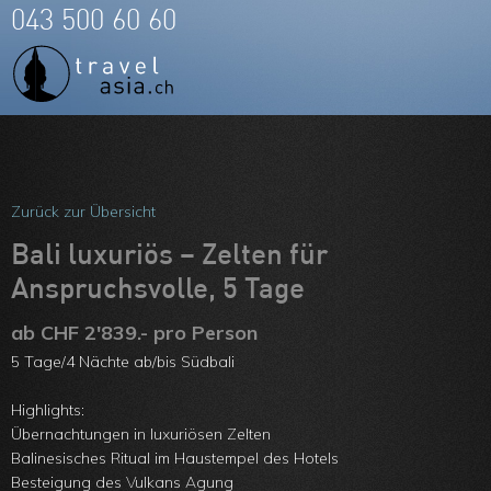
043 500 60 60
Meine Favoriten
Team
Zurück zur Übersicht
Über uns
Bali luxuriös – Zelten für
Anspruchsvolle, 5 Tage
Feedbacks
ab CHF 2'839.- pro Person
Kontakt
5 Tage/4 Nächte ab/bis Südbali
ARVB
Highlights:
Übernachtungen in luxuriösen Zelten
Balinesisches Ritual im Haustempel des Hotels
Besteigung des Vulkans Agung