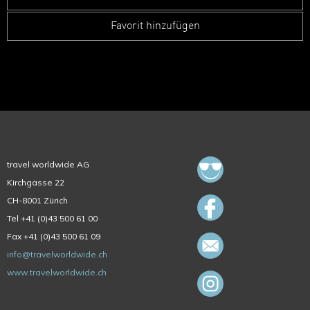
Favorit hinzufügen
travel worldwide AG
Kirchgasse 22
CH-8001 Zürich
Tel +41 (0)43 500 61 00
Fax +41 (0)43 500 61 09
info@travelworldwide.ch
www.travelworldwide.ch