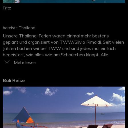
Fritz
bereiste Thailand
Unsere Thailand-Ferien waren einmal mehr bestens
geplant und organisiert von TWW/Silvio Rimoldi. Seit vielen
Jahren buchen wir bei TWW und sind jedes mal einfach
begeistert, wie alles wie am Schnürchen klappt. Alle
privaten Transfers, die Hotels, die Reihenfolge erst ein paar
Tage BKK, dann die Privattour nach Kanchanaburi
(Besichtigung Soldatenfriedhof und das Museum in
Kanchanaburi, der Brücke am River Kwai, Zugsfahrt,
Bali Reise
Hellfire-Pass, das Floathouse Hotel und auch das Hintok
River Camp Hotel) - und dann zuerst Koh Lanta und dann
Krabi, es war einfach alles perfekt. Für das Sightseeing in
BKK hatten wir etwas durchzogenes Wetter, was aber ok
war. Unser Hotel Amara lag für uns sehr zentrumsnahe,
denn nach wenigen Gehminuten waren wir beim
Nachtmarkt, guten Restaurants, Massagen, ca. 20