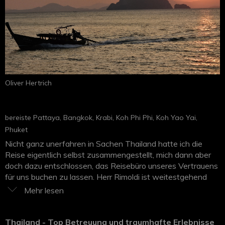
Oliver Hertrich
bereiste Pattaya, Bangkok, Krabi, Koh Phi Phi, Koh Yao Yai,
Phuket
Nicht ganz unerfahren in Sachen Thailand hatte ich die
Reise eigentlich selbst zusammengestellt, mich dann aber
doch dazu entschlossen, das Reisebüro unseres Vertrauens
für uns buchen zu lassen. Herr Rimoldi ist weitestgehend
unseren Ideen gefolgt, hat aber ein paar alternative Hotels
vorgeschlagen und zusätzlich sämtliche Transporte
organisiert. Wir sind froh, all seinen Empfehlungen gefolgt
zu sein! Es hat ausnahmslos alles minutiös geklappt, die
Thailand - Top Betreuung und traumhafte Erlebnisse