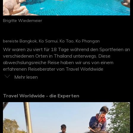
Brigitte Wiedemeier
bereiste Bangkok, Ko Samui, Ko Tao, Ko Phangan
Wir waren zu viert für 18 Tage während den Sportferien an
verschiedenen Orten in Thailand unterwegs. Diese
abwechslungsreiche Reise haben wir uns von einem
erfahrenen Reiseberater von Travel Worldwide
zusammengestellt. Wir starteten mit 3 Nächten in Bangkok
im Hotel Sathorn. Gutes Hotel, gleich an einer Haltestelle
der Skytrain. Privattrip ins nördliche Landesinnere mit
deutscher Reiseleitung. Dies war die beste Voraussetzung,
Travel Worldwide - die Experten
um später sich auf eigene Faust etwas besser zurecht zu
finden. Über Land und Leute sowie die Esskultur lernt man
einiges. kennen. Weiterflug nach Ko Samui. Dort
verbrachten wir 4 Nächte im Hotel New Star Resort an der
Chaweng Noi Beach. Sehr schöne Anlage mit tollen