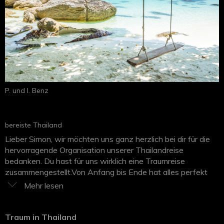
P. und I. Benz
bereiste Thailand
Lieber Simon, wir möchten uns ganz herzlich bei dir für die
hervorragende Organisation unserer Thailandreise
bedanken. Du hast für uns wirklich eine Traumreise
zusammengestellt.Von Anfang bis Ende hat alles perfekt
geklappt. Die von dir ausgewählten Hotels waren
ausgezeichnet und lagen an wunderschönen Stränden, die
unsere Erwartungen übertroffen haben. Auch sämtliche
Transfers waren bestens organisiert und haben reibungslos
Traum in Thailand