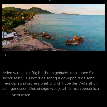
Hotels waren super, es war eine stilvolle und komfortable
Reise.
S.B.
Asien wird zukünftig bei Ihnen gebucht, da können Sie
sicher sein :-) Es hat alles sehr gut geklappt, alles sehr
freundlich und professionell und ich habe den Aufenthalt
sehr genossen. Das einzige was jetzt für mich persönlich
ein wenig schade war, ich fand das Essen gut, aber nicht
herausragend. ich bin ein eingefleischter Thai Food fan und
es war mir schon zu „europäisiert“. Aber nicht schlimm und