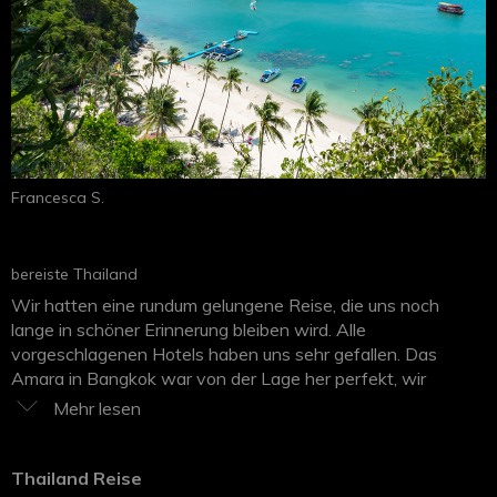
nochmals an Silvia Rimoldi für seine Kompetenz und
freundliche Art.
Francesca S.
bereiste Thailand
Wir hatten eine rundum gelungene Reise, die uns noch
lange in schöner Erinnerung bleiben wird. Alle
vorgeschlagenen Hotels haben uns sehr gefallen. Das
Amara in Bangkok war von der Lage her perfekt, wir
konnten uns gut mit ÖVs bewegen. Zimmer, Frühstück und
Mitarbeiter alles war sehr gut. Das New Star Beach Resort
in Ko Samui hatte einen wunderschönen Strandabschnitt
und das Zimmer war sehr geräumig mit einem grossen
Thailand Reise