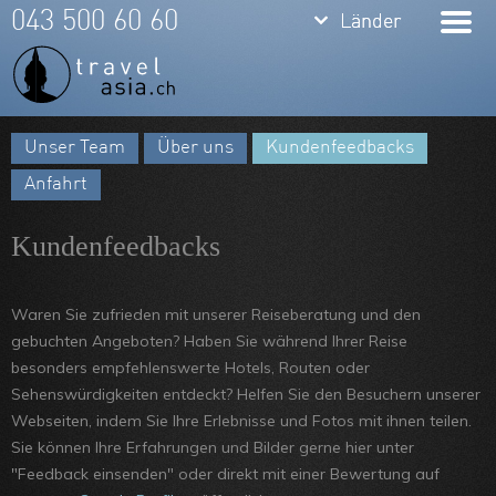
keyboard_arrow_down
keyboard_arrow_down
043 500 60 60
Länder
Länder
Thailand
Bali
Unser Team
Über uns
Kundenfeedbacks
Indonesien
Meine Favoriten
Anfahrt
Vietnam
Team
Kundenfeedbacks
Laos
Über uns
Kambodscha
Feedbacks
Waren Sie zufrieden mit unserer Reiseberatung und den
Burma
Kontakt
gebuchten Angeboten? Haben Sie während Ihrer Reise
besonders empfehlenswerte Hotels, Routen oder
Philippinen
ARVB
Sehenswürdigkeiten entdeckt? Helfen Sie den Besuchern unserer
Webseiten, indem Sie Ihre Erlebnisse und Fotos mit ihnen teilen.
Malaysia
Sie können Ihre Erfahrungen und Bilder gerne hier unter
Singapore
"Feedback einsenden" oder direkt mit einer Bewertung auf