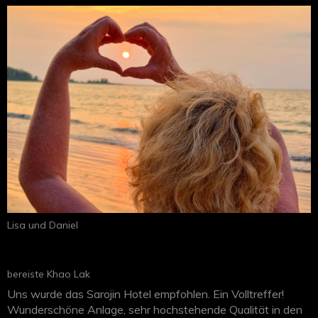
funktioniert. Dank deiner Planung konnten wir die Reise
vollkommen entspannt geniessen und viele unvergessliche
Eindrücke sammeln. Vielen Dank für deinen Einsatz und die
tolle Betreuung. Wir werden dein Reisebüro und
insbesondere dich sehr gerne weiterempfehlen und
kommen für unsere nächste Reise bestimmt wieder auf dich
zu.
Lisa und Daniel
bereiste Khao Lak
Uns wurde das Sarojin Hotel empfohlen. Ein Volltreffer!
Wunderschöne Anlage, sehr hochstehende Qualität in den