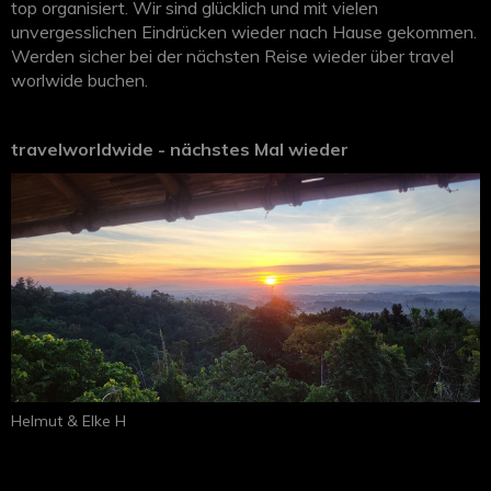
top organisiert. Wir sind glücklich und mit vielen
Bootstour im Komodo Nationalpark, wo wir Warane,
unvergesslichen Eindrücken wieder nach Hause gekommen.
Flughunde, Schildkröten und Babyhaie sichten konnten und
Werden sicher bei der nächsten Reise wieder über travel
von der Bootscrew verwöhnt wurden. Abschliessend
worlwide buchen.
verbrachten wir noch einige Tage auf einer kleinen, ruhigen
Hotelinsel nahe dem Nationalpark. Wir danken allen
Beteiligten für Ihren hervorragenden Einsatz.
travelworldwide - nächstes Mal wieder
Helmut & Elke H