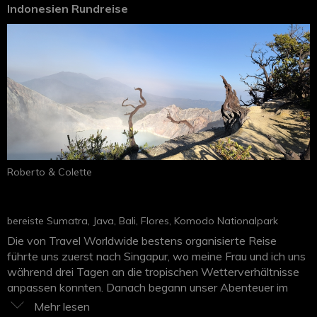
ja ich würde es rundum empfehlen, ich war schon oft in
Indonesien Rundreise
Thailand aber so ein schönes Meer habe ich noch nie erlebt.
Nochmals vielen vielen Dank, auch für Ihr upgrade, die tollen
Sitzplätze im Flugzeug, die gute Betreuung, es war
wunderbar und viel zu kurz :-)
Roberto & Colette
bereiste Sumatra, Java, Bali, Flores, Komodo Nationalpark
Die von Travel Worldwide bestens organisierte Reise
führte uns zuerst nach Singapur, wo meine Frau und ich uns
während drei Tagen an die tropischen Wetterverhältnisse
anpassen konnten. Danach begann unser Abenteuer im
Norden Indonesiens mit einer 2-tägigen Sumatra-