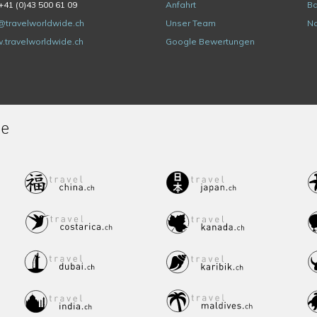
+41 (0)43 500 61 09
Anfahrt
Ba
@travelworldwide.ch
Unser Team
Na
.travelworldwide.ch
Google Bewertungen
de