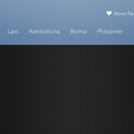
Meine Fav
Laos
Kambodscha
Burma
Philippinen