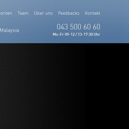
oriten
Team
Über uns
Feedbacks
Kontakt
043 500 60 60
Malaysia
Mo-Fr 09-12 / 13-17:30 Uhr