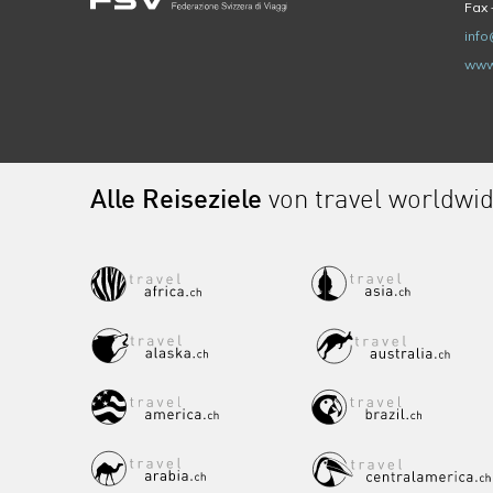
Fax 
info
www
Alle Reiseziele
von travel worldwi