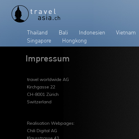
Thailand
Bali
Indonesien
Vietnam
Singapore
Hongkong
Impressum
travel worldwide AG
Kirchgasse 22
CH-8001 Zürich
Switzerland
Realisation Webpages:
Chili Digital AG
Klausstrasse 43