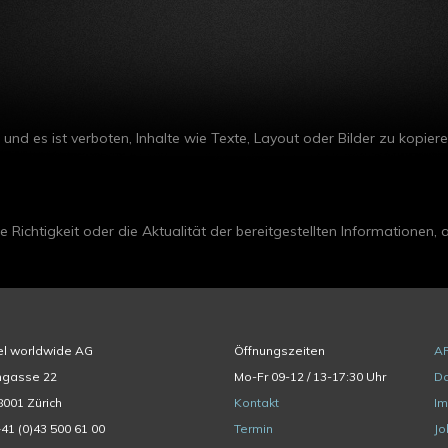
 und es ist verboten, Inhalte wie Texte, Layout oder Bilder zu kopiere
 Richtigkeit oder die Aktualität der bereitgestellten Informationen,
el worldwide AG
Öffnungszeiten
A
hgasse 22
Mo-Fr 09-12 / 13-17:30 Uhr
Da
001 Zürich
Kontakt
I
+41 (0)43 500 61 00
Termin
Jo