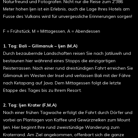
Naturfreund und Fotografen. Nicht nur die Reise zum 2'386
Meter hohen Ijen ist ein Erlebnis, auch die Lage Ihres Hotels am
Fusse des Vulkans wird für unvergessliche Erinnerungen sorgen!
F = Frühstück, M = Mittagessen, A = Abendessen
1. Tag: Bali – Gilimanuk – Ijen (M,A)
Durch bezaubernde Landschaften reisen Sie nach Jatiluwih und
bestaunen hier während eines Stopps die einzigartigen
Reisterrassen. Nach einer rund dreistündigen Fahrt erreichen Sie
Gilimanuk im Westen der Insel und verlassen Bali mit der Fähre
nach Ketapang auf Java. Dem Mittagessen folgt die letzte
Etappe des Tages bis zu Ihrem Resort.
2. Tag: Ijen Krater (F,M,A)
Nach einer frühen Tagwache erfolgt die Fahrt durch Dörfer und
vorbei an Plantagen von Kaffee und Gewürznelken zum Mount
Ijen. Hier beginnt Ihre rund zweistündige Wande­rung zum
Kraterrand. Am Ziel angekommen, offenbart sich die ganze