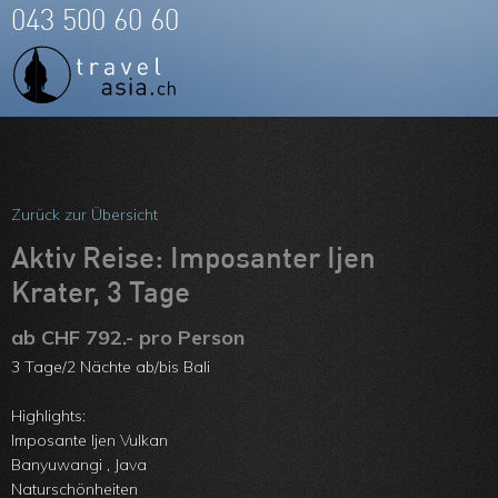
043 500 60 60
Meine Favoriten
Team
Zurück zur Übersicht
Über uns
Aktiv Reise: Imposanter Ijen
Krater, 3 Tage
Feedbacks
ab CHF 792.- pro Person
Kontakt
3 Tage/2 Nächte ab/bis Bali
ARVB
Highlights:
Imposante Ijen Vulkan
Banyuwangi , Java
Naturschönheiten