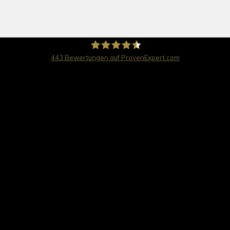
443
Bewertungen auf ProvenExpert.com
travel worldwide AG