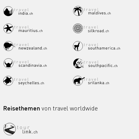
Reisethemen
von travel worldwide