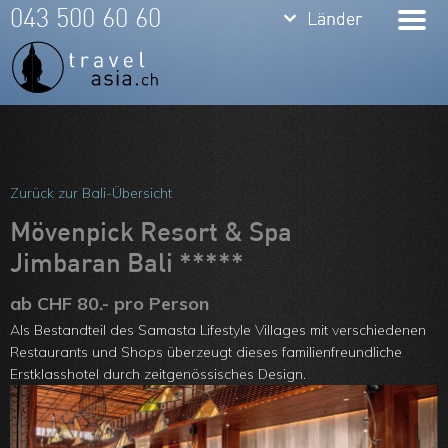
keyboard_arrow_down
keyboard_arrow_down
043 500 60 60
Länder
Länder
Thailand
Bali
Indonesien
Meine Favoriten
Vietnam
Team
Zurück zur Bali-Übersicht
Laos
Über uns
Mövenpick Resort & Spa
Kambodscha
Jimbaran Bali *****
Feedbacks
Burma
ab CHF 80.- pro Person
Kontakt
Als Bestandteil des Samasta Lifestyle Villages mit verschiedenen
Philippinen
ARVB
Restaurants und Shops überzeugt dieses familienfreundliche
Erstklasshotel durch zeitgenössisches Design.
Malaysia
Singapore