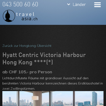
keyboard_arrow_down
keyboard_arrow_down
043 500 60 60
Länder
Länder
Thailand
Bali
Indonesien
Meine Favoriten
Vietnam
Team
Zurück zur Hongkong-Übersicht
Laos
Über uns
Hyatt Centric Victoria Harbour
Kambodscha
Hong Kong ****(*)
Feedbacks
Burma
ab CHF 105.- pro Person
Kontakt
Lichtdurchflutete Räume mit grandioser Aussicht auf den
Philippinen
ARVB
berühmten Victoria Harbour kennzeichnen dieses Erstklasshotel in
zwei Zwillingstürmen.
Malaysia
Singapore