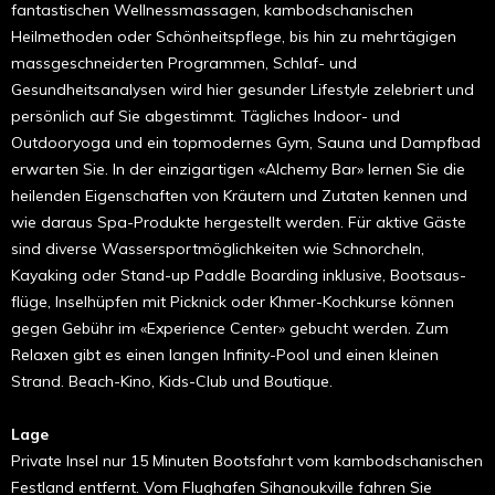
fantastischen Wellnessmassagen, kam­­­bodschanischen
Heilmethoden oder Schönheitspflege, bis hin zu mehrtägigen
massgeschneiderten Programmen, Schlaf- und
Gesundheitsanalysen wird hier gesunder Life­style zelebriert und
persönlich auf Sie abgestimmt. Tägliches Indoor- und
Outdooryoga und ein topmodernes Gym, Sauna und Dampfbad
erwarten Sie. In der einzigartigen «Alchemy Bar» lernen Sie die
heilenden Eigenschaften von Kräutern und Zutaten kennen und
wie daraus Spa-Produkte hergestellt werden. Für aktive Gäste
sind diverse Wassersport­mög­lichkeiten wie Schnorcheln,
Kayaking oder Stand-up Paddle Boarding inklusive, Boots­aus­
flüge, Inselhüpfen mit Pick­nick oder Khmer-­Kochkurse können
gegen Gebühr im «Experience Center» gebucht werden. Zum
Relaxen gibt es einen langen Infinity-Pool und einen kleinen
Strand. Beach-Kino, Kids-Club und Boutique.
Lage
Private Insel nur 15 Minuten Bootsfahrt vom kambodschanischen
Festland entfernt. Vom Flughafen Sihanoukville fahren Sie