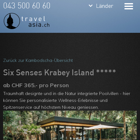
keyboard_arrow_down
keyboard_arrow_down
043 500 60 60
Länder
Länder
Thailand
Bali
Indonesien
Meine Favoriten
Vietnam
Team
Zurück zur Kambodscha-Übersicht
Laos
Über uns
Six Senses Krabey Island *****
Kambodscha
Feedbacks
ab CHF 365.- pro Person
Traumhaft designte und in die Natur integrierte Poolvillen - hier
Burma
Kontakt
können Sie personalisierte Wellness-­Erlebnisse und
Philippinen
Spitzenservice auf höchstem Niveau geniessen.
ARVB
Malaysia
Singapore