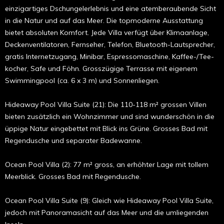
einzigartiges Dschungel­erlebnis und eine atemberaubende Sicht
in die Natur und auf das Meer. Die topmoderne Ausstattung
bietet absoluten Komfort. Jede Villa verfügt über Klimaanlage,
Deckenventila­toren, Fernseher, Tele­fon, Bluetooth-Lautsprecher,
gratis In­ter­­­­netzugang, Mini­bar, Espressomaschine, Kaffee-/Tee­
kocher, Safe und Föhn. Grosszügige Terrasse mit eigenem
Swimming­pool (ca. 6 x 3 m) und Sonnen­liegen.
Hideaway Pool Villa Suite (21): Die 110-118 m² grossen Villen
bieten zusätzlich ein Wohnzimmer und sind wunderschön in die
üppige Natur eingebettet mit Blick ins Grüne. Grosses Bad mit
Regendusche und separater Badewanne.
Ocean Pool Villa (2): 77 m² gross, an erhöhter Lage mit tollem
Meerblick. Grosses Bad mit Regendusche.
Ocean Pool Villa Suite (9): Gleich wie Hideaway Pool Villa Suite,
jedoch mit Panoramasicht auf das Meer und die um­­lie­genden