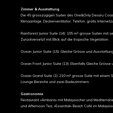
Zimmer & Ausstattung
Die 45 grosszügigen Suiten des One&Only Desaru Coast ha
Kli­ma­­­­­­an­­lage, Deckenventilator, Telefon, gratis In
Rainforest Junior Suite (14): 105 m² grosse Suiten mi
Zurückversetzt mit Blick auf die tropische Vegetation.
Ocean Junior Suite (15): Gleiche Grösse und Ausstattun
Ocean Front Junior Suite (13): Ebenfalls Gleiche Grösse
Ocean Grand Suite (1): 210 m² grosse Suite mit einem S
Lounge Bereiche und zwei Badezimmern.
Gastronomie
Restaurant «Ambara» mit Malaysischer und Mediterraner
und Afternoon Tea, «Essential» Beach Café im Malaysisc