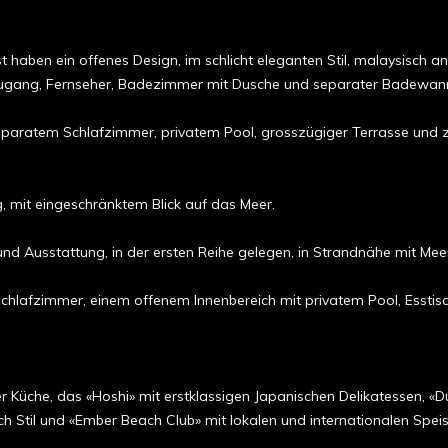
ben ein offenes Design, im schlicht eleganten Stil, malaysisch angeha
­ternetzu­gang, Fern­­seher, Badezimmer mit Dusche und separater Badewa
t separatem Schlafzimmer, privatem Pool, grosszügiger Terrasse und
g, mit eingeschränktem Blick auf das Meer.
 und Ausstattung, in der ersten Reihe gelegen, in Strandnähe mit Meer
chlafzimmer, einem offenem Innenbereich mit privatem Pool, Esstisc
 Küche, das «Hoshi» mit erstklassigen Japanischen Delikatessen, «D
h Stil und «Ember Beach Club» mit lokalen und internationalen Spei