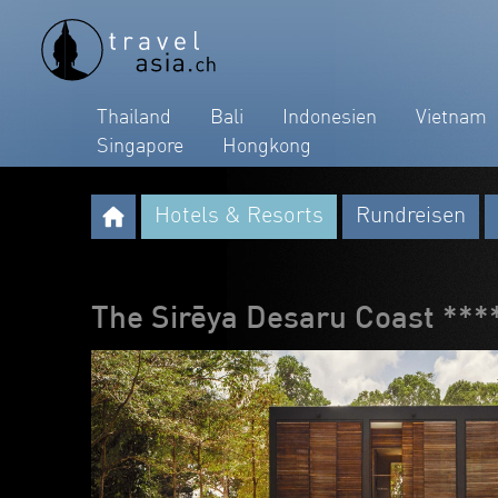
Thailand
Bali
Indonesien
Vietnam
Singapore
Hongkong
Hotels & Resorts
Rundreisen
The Sirēya Desaru Coast ***