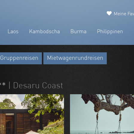
Meine Fav
Laos
Kambodscha
Burma
Philippinen
Gruppenreisen
Mietwagenrundreisen
**
| Desaru Coast