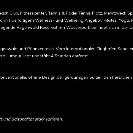
ch Club, Fitnesscenter, Tennis & Padel Tennis Platz, Mehrzweck Spor
 mit vielfältigem Wellness- und Wellbeing Angebot, Pilates, Yoga, 
liegende Regenwald Reservat. Ein Wasserpark befindet sich in der 
enwald und Pflanzenreich. Vom Internationalen Flughafen Senai err
ala Lumpur liegt ungefähr 4 Stunden entfernt.
konventionelle, offene Design der geräumigen Suiten, den herzlichen
und Saisonalität stark variieren.