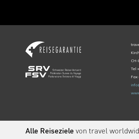
trav
Kirc
CH-8
Tel 
Fax 
info
www
Alle Reiseziele
von travel worldwi