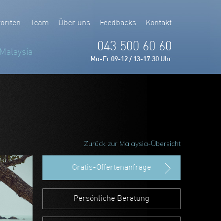
oriten
Team
Über uns
Feedbacks
Kontakt
043 500 60 60
Malaysia
Mo-Fr 09-12 / 13-17:30 Uhr
Zurück zur Malaysia-Übersicht
Gratis-Offertenanfrage
Persönliche Beratung