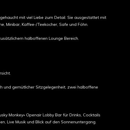
ucht mit viel Liebe zum Detail. Sie aus­ge­­stat­tet mit
nne, Mini­bar, Kaffee-/Tee­kocher, Safe und Föhn.
 zusätzlichem halboffenen Lounge Bereich.
sicht.
h und gemütlicher Sitzgelegenheit, zwei halboffene
usky Monkey» Openair Lobby Bar für Drinks, Cocktails
sen, Live Musik und Blick auf den Sonnenuntergang.