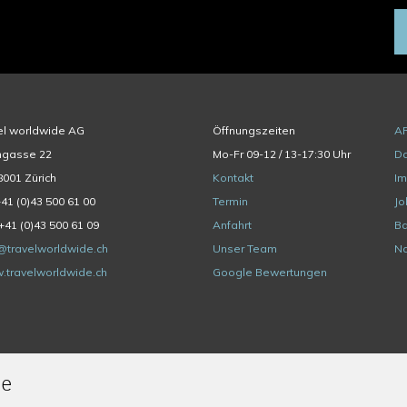
el worldwide AG
Öffnungszeiten
A
hgasse 22
Mo-Fr 09-12 / 13-17:30 Uhr
Da
001 Zürich
Kontakt
I
+41 (0)43 500 61 00
Termin
Jo
+41 (0)43 500 61 09
Anfahrt
Ba
@travelworldwide.ch
Unser Team
Na
.travelworldwide.ch
Google Bewertungen
de