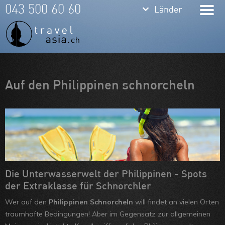
keyboard_arrow_down
keyboard_arrow_down
043 500 60 60
Länder
Länder
Thailand
Bali
Indonesien
Meine Favoriten
Auf den Philippinen schnorcheln
Vietnam
Team
Laos
Über uns
Kambodscha
Feedbacks
Burma
Kontakt
Philippinen
ARVB
Die Unterwasserwelt der Philippinen - Spots
der Extraklasse für Schnorchler
Malaysia
Wer auf den
Philippinen Schnorcheln
will findet an vielen Orten
Singapore
traumhafte Bedingungen! Aber im Gegensatz zur allgemeinen