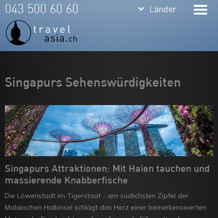
keyboard_arrow_down
keyboard_arrow_down
043 500 60 60
Länder
Länder
Thailand
Bali
Indonesien
Meine Favoriten
Singapurs Sehenswürdigkeiten
Vietnam
Team
Laos
Über uns
Kambodscha
Feedbacks
Burma
Kontakt
Philippinen
ARVB
Singapurs Attraktionen: Mit Haien tauchen und
massierende Knabberfische
Malaysia
Die Löwenstadt im Tigerstaat - am südlichsten Zipfel der
Singapore
Malaiischen Halbinsel schlägt das Herz einer bemerkenswerten