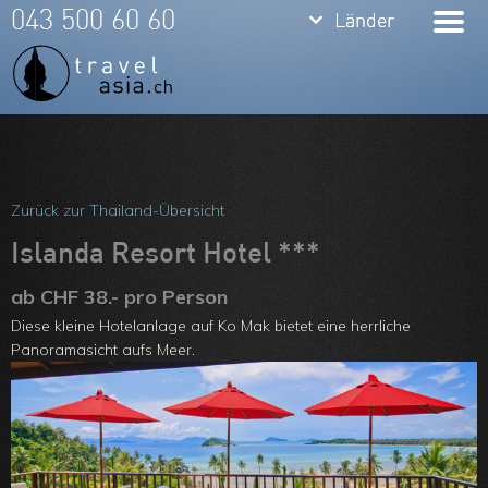
keyboard_arrow_down
keyboard_arrow_down
043 500 60 60
Länder
Länder
Thailand
Bali
Indonesien
Meine Favoriten
Vietnam
Team
Zurück zur Thailand-Übersicht
Laos
Über uns
Islanda Resort Hotel ***
Kambodscha
Feedbacks
ab CHF 38.- pro Person
Diese kleine Hotelanlage auf Ko Mak bietet eine herrliche
Burma
Kontakt
Panoramasicht aufs Meer.
Philippinen
ARVB
Malaysia
Singapore