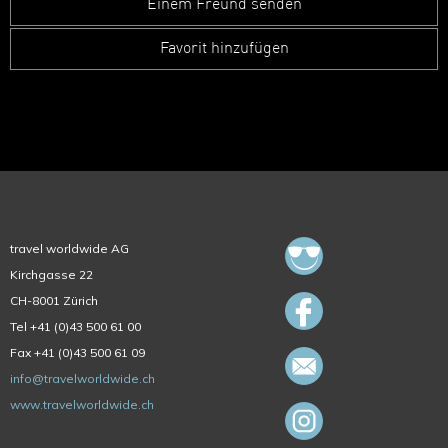
Einem Freund senden
Favorit hinzufügen
travel worldwide AG
Kirchgasse 22
CH-8001 Zürich
Tel +41 (0)43 500 61 00
Fax +41 (0)43 500 61 09
info@travelworldwide.ch
www.travelworldwide.ch