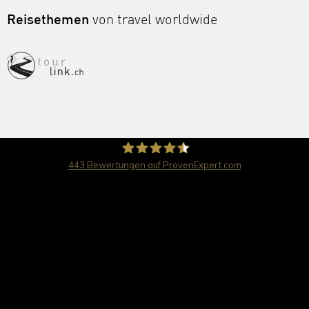
Reisethemen
von travel worldwide
443
Bewertungen auf ProvenExpert.com
travel worldwide AG