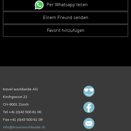
Per Whatsapp teilen
Einem Freund senden
Favorit hinzufügen
travel worldwide AG
Kirchgasse 22
CH-8001 Zürich
Tel +41 (0)43 500 61 00
Fax +41 (0)43 500 61 09
info@travelworldwide.ch