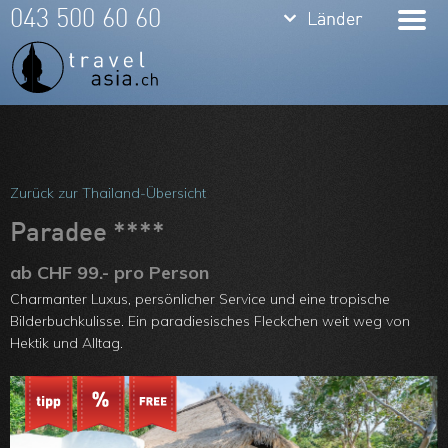
keyboard_arrow_down
keyboard_arrow_down
043 500 60 60
Länder
Länder
Thailand
Bali
Indonesien
Meine Favoriten
Vietnam
Team
Zurück zur Thailand-Übersicht
Laos
Über uns
Paradee ****
Kambodscha
Feedbacks
ab CHF 99.- pro Person
Charmanter Luxus, persönlicher Service und eine tropische
Burma
Kontakt
Bilderbuchkulisse. Ein paradiesisches Fleckchen weit weg von
Philippinen
Hektik und Alltag.
ARVB
Malaysia
Singapore