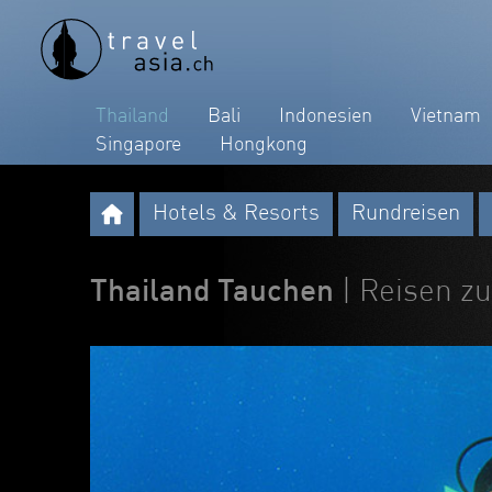
Thailand
Bali
Indonesien
Vietnam
Singapore
Hongkong
Hotels & Resorts
Rundreisen
Thailand Tauchen
| Reisen z