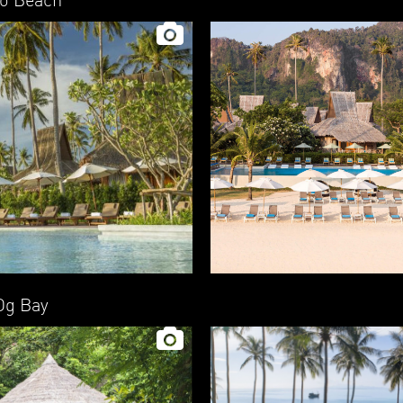
ao Beach
 Og Bay