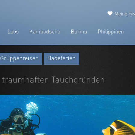
Meine Fav
Laos
Kambodscha
Burma
Philippinen
Gruppenreisen
Badeferien
u traumhaften Tauchgründen