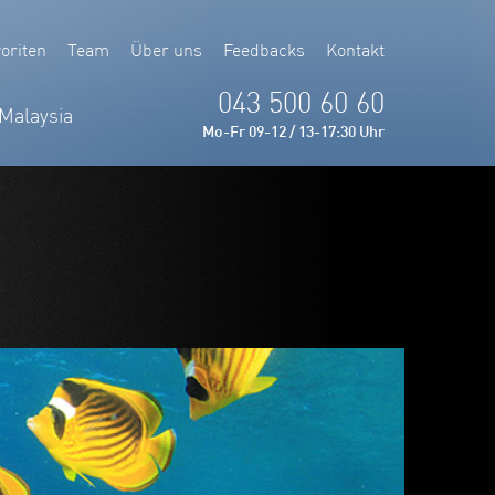
oriten
Team
Über uns
Feedbacks
Kontakt
043 500 60 60
Malaysia
Mo-Fr 09-12 / 13-17:30 Uhr