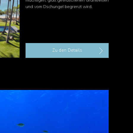
mächtigen, glatt gewaschenen Granitfelsen
und vom Dschungel begrenzt wird.
Zu den Details