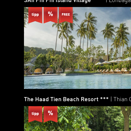
SAii Phi Phi Island Village ****
| Lohbag
The Haad Tien Beach Resort ***
| Thian