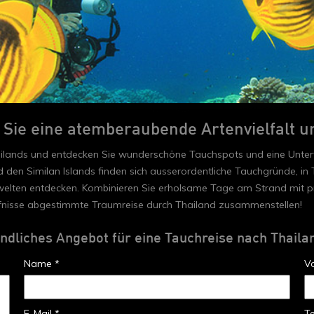
 Sie eine atemberaubende Artenvielfalt 
ailands und entdecken Sie wunderschöne Tauchspots und eine Unterw
d den Similan Islands finden sich ausserordentliche Tauchgründe, in T
rwelten entdecken. Kombinieren Sie erholsame Tage am Strand mit p
ürfnisse abgestimmte Traumreise durch Thailand zusammenstellen!
indliches Angebot für eine Tauchreise nach Thaila
Name *
V
E-Mail *
T