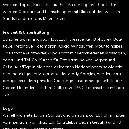
Weinen, Tapas, Käse, etc. auf Sie. An der légèren Beach Bar
werden Cocktails und Erfrischungen mit Blick auf den weissen
Sandstrand und das Meer serviert.
Freizeit & Unterhaltung
Schöner Swimmingpool, Jacuzzi, Fit­nesscenter, Bibliothek, Bou­
tique, Petanque, Katamaran, Kajak, Windsurfen, Moun­tain­­­bikes.
Das schöne «Pathways» Spa sorgt mit verschiedenen Massagen,
Yoga- und Tai-Chi-Kursen für Entspannung von Körper und
Geist. Ausflüge in die nahe gelegenen Nationalparks sowie mit
dem hoteleigenen Motorboot, der «Lady Sarojin», werden vom
«Imagineer», dem privaten Concierge zusammengestellt. In der
Gegend befinden sich fünf Golfplätze. PADI Tauchschule in Khao
Lak.
Lage
Am elf kilometerlangen Sandstrand gelegen, ca. 10 Fahrminuten
vom Zentrum von Khao Lak (Shuttlebus gegen Gebühr) und 70
Minuten vom Flughafen entfernt.