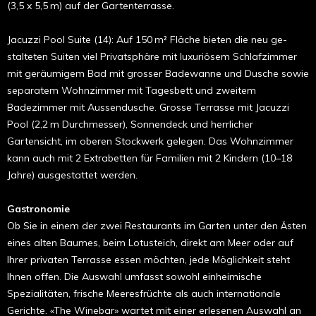
(3,5 x 5,5 m) auf der Gartenterrasse.
Jacuzzi Pool Suite (14): Auf 150 m² Fläche bieten die neu ge­
stalteten Suiten viel Privatsphäre mit luxuriösem Schlaf­zimmer
mit geräumigem Bad mit grosser Badewanne und Dusche sowie
separatem Wohnzimmer mit Tagesbett und zweitem
Badezimmer mit Aussendusche. Grosse Terrasse mit Jacuzzi
Pool (2,2 m Durchmesser), Sonnendeck und herrlicher
Gartensicht, im oberen Stockwerk gelegen. Das Wohn­zim­mer
kann auch mit 2 Extrabetten für Familien mit 2 Kindern (10–18
Jahre) ausgestattet werden.
Gastronomie
Ob Sie in einem der zwei Restaurants im Garten unter den Ästen
ei­nes alten Baumes, beim Lotusteich, direkt am Meer oder auf
Ihrer privaten Terrasse essen möchten, jede Möglichkeit steht
Ihnen offen. Die Auswahl umfasst sowohl einheimische
Spezialitäten, frische Meeres­früchte als auch inter­nationale
Gerichte. «The Winebar» wartet mit einer erlesenen Auswahl an