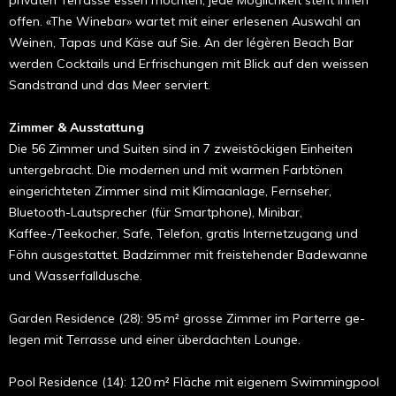
offen. «The Winebar» wartet mit einer erlesenen Auswahl an
Weinen, Tapas und Käse auf Sie. An der légèren Beach Bar
werden Cocktails und Erfrischungen mit Blick auf den weissen
Sandstrand und das Meer serviert.
Zimmer & Ausstattung
Die 56 Zimmer und Suiten sind in 7 zweistöckigen Einheiten
untergebracht. Die modernen und mit warmen Farbtönen
eingerichteten Zimmer sind mit Klima­anlage, Fernseher,
Bluetooth-Lautsprecher (für Smartphone), Minibar,
Kaffee-/Teekocher, Safe, Telefon, ­gratis Inter­net­zu­gang und
Föhn ausgestattet. Badzimmer mit freistehender Bade­wanne
und Wasserfalldusche.
Garden Residence (28): 95 m² grosse Zimmer im Parterre ge­
legen mit Terrasse und einer überdachten Lounge.
Pool Residence (14): 120 m² Fläche mit eigenem Swim­ming­pool