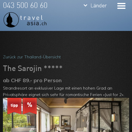
keyboard_arrow_down
keyboard_arrow_down
043 500 60 60
Länder
Länder
Thailand
Bali
Indonesien
Meine Favoriten
Vietnam
Team
Zurück zur Thailand-Übersicht
Laos
Über uns
The Sarojin *****
Kambodscha
Feedbacks
ab CHF 89.- pro Person
Strandresort an exklu­siver Lage mit einen hohen Grad an
Burma
Kontakt
Privatsphäre eignet sich sehr für romantische Ferien «Just for 2».
Philippinen
ARVB
Malaysia
Singapore