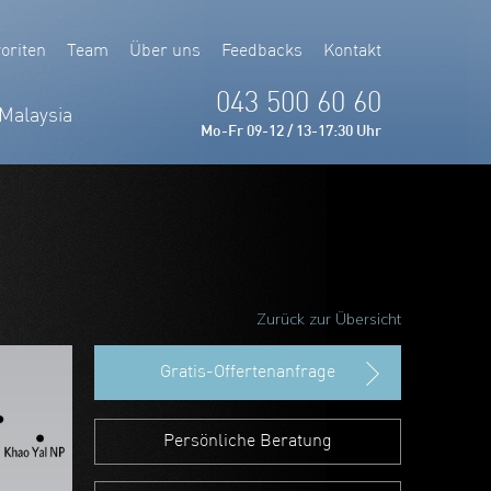
oriten
Team
Über uns
Feedbacks
Kontakt
043 500 60 60
Malaysia
Mo-Fr 09-12 / 13-17:30 Uhr
Zurück zur Übersicht
Gratis-Offertenanfrage
Persönliche Beratung