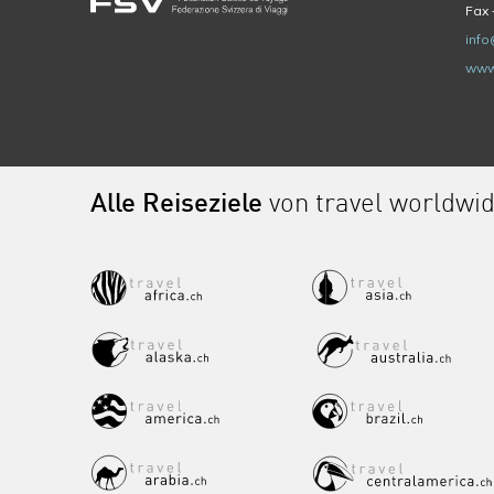
Fax 
info
www
Alle Reiseziele
von travel worldwi