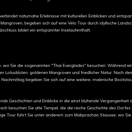
verbindet naturnahe Erlebnisse mit kulturellen Einblicken und entspan
Mangroven, begeben sich auf eine Velo Tour durch idyllische Landsc
chluss bildet ein entspannter Inselaufenthalt.
wo Sie die sogenannten "Thai Everglades" besuchen. Während einer 
en Lotusblüten, goldenen Mangroven und friedlicher Natur. Nach dem C
ten Nachmittag begeben Sie sich auf eine weitere, malerische Bootst
ende Geschichten und Einblicke in die einst blühende Vergangenheit d
nach besuchen Sie alte Tempel, die die reiche Geschichte des Dorfes
ige Tour führt Sie unter anderem zum Mabprachan Stausee, wo Sie 