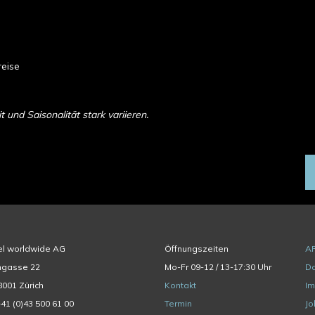
reise
und Saisonalität stark variieren.
el worldwide AG
Öffnungszeiten
A
hgasse 22
Mo-Fr 09-12 / 13-17:30 Uhr
Da
001 Zürich
Kontakt
I
+41 (0)43 500 61 00
Termin
Jo