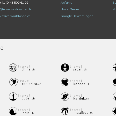
+41 (0)43 500 61 09
Anfahrt
Ba
@travelworldwide.ch
Unser Team
Na
.travelworldwide.ch
Google Bewertungen
de