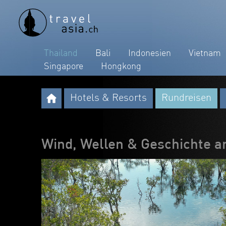
Thailand
Bali
Indonesien
Vietnam
Singapore
Hongkong
Hotels & Resorts
Rundreisen
Wind, Wellen & Geschichte an