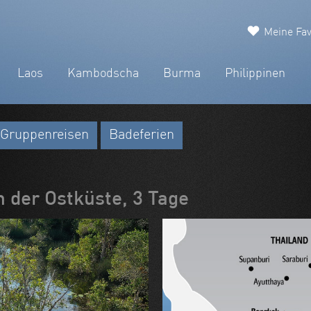
Meine Fav
Laos
Kambodscha
Burma
Philippinen
Gruppenreisen
Badeferien
 der Ostküste, 3 Tage