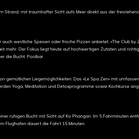
e zum Strand, mit traumhafter Sicht aufs Meer direkt aus der freist
 auch westliche Speisen oder frische Pizzen anbietet. «The Club by Z
it mehr. Der Fokus liegt heute auf hochwertigen Zutaten und richti
er die Bucht. Poolbar.
von gemütlichen Liegemöglichkeiten. Das «Le Spa Zen» mit umfasse
rden Yoga, Meditation und Detoxprogramme sowie Kochkurse angeboten
iner ruhigen Bucht mit Sicht auf Ko Phangan. Im 5 Fahrminuten entf
 Flughafen dauert die Fahrt 15 Minuten.