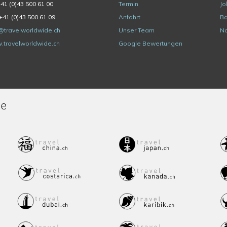
+41 (0)43 500 61 00
Termin
Jo
+41 (0)43 500 61 09
Anfahrt
Ba
@travelworldwide.ch
Unser Team
Na
.travelworldwide.ch
Google Bewertungen
de