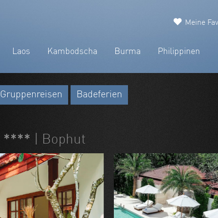
Meine Fav
Laos
Kambodscha
Burma
Philippinen
Gruppenreisen
Badeferien
a ****
| Bophut