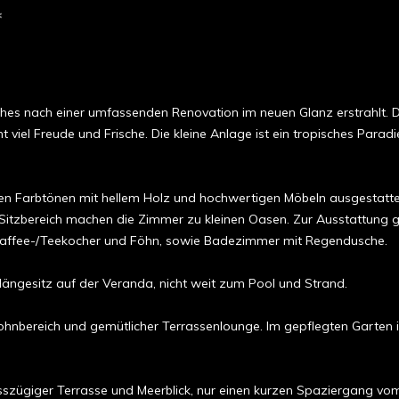
*
ches nach einer umfassenden Renovation im neuen Glanz erstrahlt. 
viel Freude und Frische. Die kleine Anlage ist ein tropisches Paradi
den Farbtönen mit hellem Holz und hochwertigen Möbeln ausgestattet
itzbereich machen die Zimmer zu kleinen Oasen. Zur Ausstattung ge
, Kaffee-/Teekocher und Föhn, sowie Badezimmer mit Regendusche.
 Hängesitz auf der Veranda, nicht weit zum Pool und Strand.
Wohnbereich und gemütlicher Terrassenlounge. Im gepflegten Garten 
osszügiger Terrasse und Meerblick, nur einen kurzen Spaziergang vo