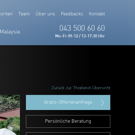
oriten
Team
Über uns
Feedbacks
Kontakt
043 500 60 60
Malaysia
Mo-Fr 09-12 / 13-17:30 Uhr
Zurück zur Thailand-Übersicht
Gratis-Offertenanfrage
Persönliche Beratung