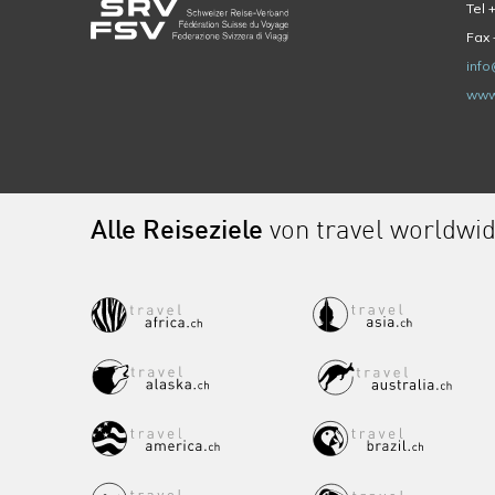
Tel 
Fax 
info
www
Alle Reiseziele
von travel worldwi