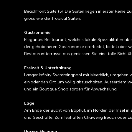
Beachfront Suite (5): Die Suiten liegen in erster Reih
gross wie die Tropical Suiten.
Gastronomie
Elegantes Restaurant, welches lokale Spezialitäten aber
der gehobeneren Gastronomie erarbeitet, bietet aber we
Restaurantterrasse aus geniessen Sie eine tolle Sicht üb
Freizeit & Unterhaltung
Langer Infinity Swimmingpool mit Meerblick, umgeben 
einladenden Ort, um völlig abzuschalten. Ausserdem we
und ein Boutique Shop sorgen für Abwechslung.
Lage
Am Ende der Bucht von Bophut, im Norden der Insel in e
und Geschäfte. Zum lebhaften Chaweng Beach oder zum
Unsere Meinung