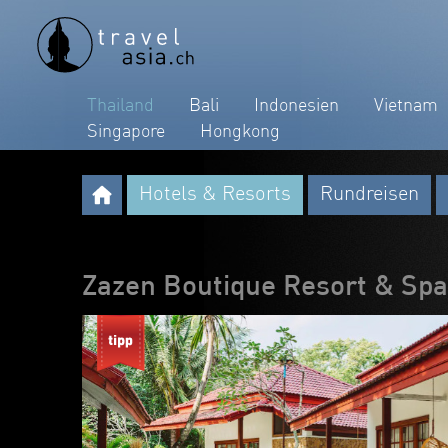
Thailand
Bali
Indonesien
Vietnam
Singapore
Hongkong
Hotels & Resorts
Rundreisen
Zazen Boutique Resort & Sp