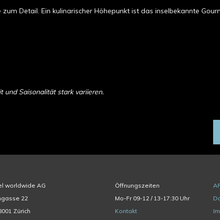
be zum Detail. Ein kulinarischer Höhepunkt ist das inselbekannte Go
und Saisonalität stark variieren.
el worldwide AG
Öffnungszeiten
A
hgasse 22
Mo-Fr 09-12 / 13-17:30 Uhr
Da
001 Zürich
Kontakt
I