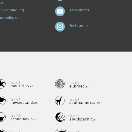
bs
nkverbindung
Newsletter
chhaltigkeit
Instagram