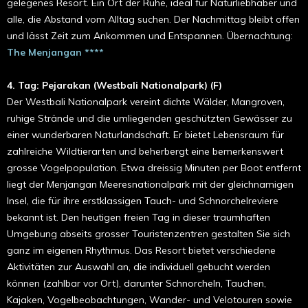
gelegenes Resort. Ein Ort der Ruhe, ideal für Naturliebhaber und
alle, die Abstand vom Alltag suchen. Der Nachmittag bleibt offen
und lässt Zeit zum Ankommen und Entspannen. Übernachtung:
T
he Menjangan ****
4. Tag: Pejarakan (Westbali Nationalpark) (F)
Der Westbali Nationalpark vereint dichte Wälder, Mangroven,
ruhige Strände und die umliegenden geschützten Gewässer zu
einer wunderbaren Naturlandschaft. Er bietet Lebensraum für
zahlreiche Wildtierarten und beherbergt eine bemerkenswert
grosse Vogelpopulation. Etwa dreissig Minuten per Boot entfernt
liegt der Menjangan Meeresnationalpark mit der gleichnamigen
Insel, die für ihre erstklassigen Tauch- und Schnorchelreviere
bekannt ist. Den heutigen freien Tag in dieser traumhaften
Umgebung abseits grosser Touristenzentren gestalten Sie sich
ganz im eigenen Rhythmus. Das Resort bietet verschiedene
Aktivitäten zur Auswahl an, die individuell gebucht werden
können (zahlbar vor Ort), darunter Schnorcheln, Tauchen,
Kajaken, Vogelbeobachtungen, Wander- und Velotouren sowie