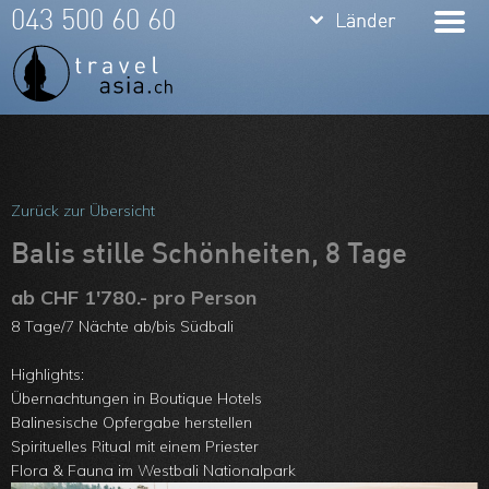
keyboard_arrow_down
keyboard_arrow_down
043 500 60 60
Länder
Länder
Thailand
Bali
Indonesien
Meine Favoriten
Vietnam
Team
Zurück zur Übersicht
Laos
Über uns
Balis stille Schönheiten, 8 Tage
Kambodscha
Feedbacks
ab CHF 1'780.- pro Person
8 Tage/7 Nächte ab/bis Südbali
Burma
Kontakt
Philippinen
Highlights:
ARVB
Übernachtungen in Boutique Hotels
Malaysia
Balinesische Opfergabe herstellen
Spirituelles Ritual mit einem Priester
Singapore
Flora & Fauna im Westbali Nationalpark