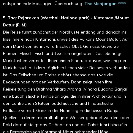
entspannende Massagen. Übernachtung:
T
he Menjangan ****
5. Tag: Pejarakan (Westbali Nationalpark) - Kintamani/Mount
Batur (F, M)
Die Reise führt zunächst der Nordküste entlang und danach ins
Inselinnere nach Kintamani, unweit des Vulkans Mount Batur. Auf
dem Markt von Seririt wird frisches Obst, Gemüse, Gewürze,
Blumen, Fleisch, Fisch und Textilien angeboten. Das lebendige
Markttreiben vermittelt Ihnen einen Eindruck davon, wie eng der
Marktbesuch mit dem täglichen Leben vieler Balinesen verbunden
ist. Das Feilschen um Preise gehört ebenso dazu wie die
Begegnungen mit den Verkäufern. Dann zeigt Ihnen Ihre
Reiseleitung den Brahma Vihara Arama (Vihara Buddha Banjar),
eine buddhistische Tempelanlage, die in ihrer Architektur und in
den zahlreichen Statuen buddhistische und hinduistische
Einflüsse vereint. Ganz in der Nähe liegen die heissen Banjar
Quellen, in deren mineralhaltigem Wasser gebadet werden kann.
Bald darauf steigt das Gelände an und die Fahrt führt hinauf in
die Bergregion von Kintamani. Mit zunehmender Höhe