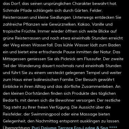
das Dorf, das seinen ursprünglichen Charakter bewahrt hat.
Schmale Pfade schlängeln sich durch Gärten, Felder,
Reisterrassen und kleine Siedlungen. Unterwegs entdecken Sie
zahlreiche Pflanzen wie Gewürznelken, Kakao, Vanille und
tropische Früchte. Immer wieder öffnen sich weite Blicke auf
grüne Reisterrassen und nach etwa eineinhalb Stunden erreicht
der Weg einen Wasserfall. Das kühle Wasser lädt zum Baden
ein und bietet eine erfrischende Pause inmitten der Natur. Das
Mittagessen geniessen Sie als Picknick am Flussufer. Der zweite
Teil der Wanderung dauert nochmals rund eineinhalb Stunden
und führt Sie zu einem versteckt gelegenen Tempel und weiter
zum Haus einer balinesischen Familie. Der Besuch gewährt
Einblicke in ihren Alltag und das dörfliche Zusammenleben. An
den kleinen Dorfständen finden sich Produkte des täglichen
Bedarfs, mit denen sich die Bewohner versorgen. Der restliche
Tag steht zu Ihrer freien Verfügung. Die Aussicht über die
Reisfelder, der Swimmingpool oder eine Massage bieten
Gelegenheit, den Nachmittag entspannt ausklingen zu lassen.
Übernachtung:
Puri Dajuma Terrace Eco-Lodge & Spa ****