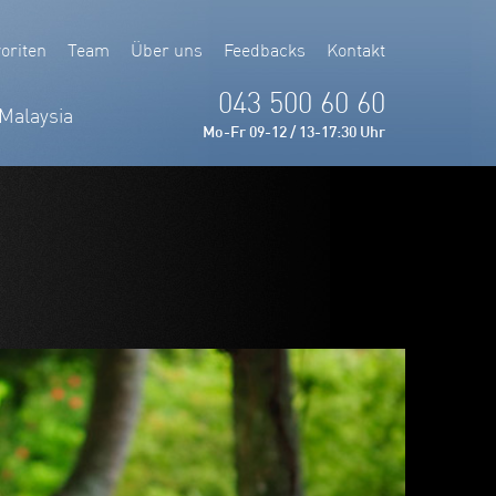
oriten
Team
Über uns
Feedbacks
Kontakt
043 500 60 60
Malaysia
Mo-Fr 09-12 / 13-17:30 Uhr