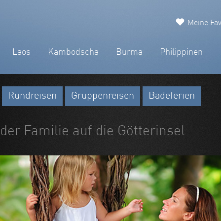
Meine Fav
Laos
Kambodscha
Burma
Philippinen
Rundreisen
Gruppenreisen
Badeferien
 der Familie auf die Götterinsel