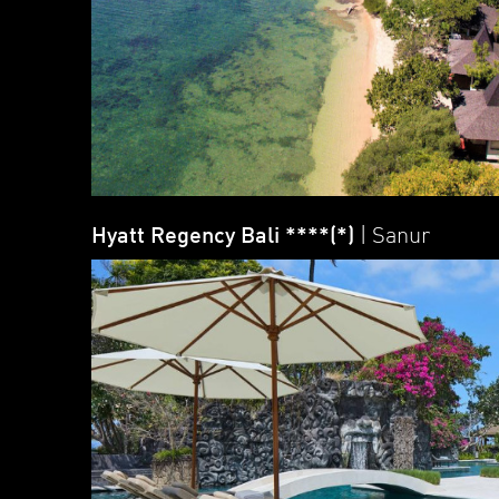
Hyatt Regency Bali ****(*)
| Sanur