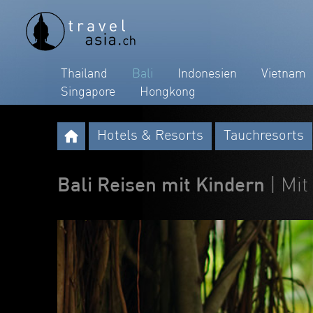
Thailand
Bali
Indonesien
Vietnam
Singapore
Hongkong
Hotels & Resorts
Tauchresorts
Bali Reisen mit Kindern
| Mit