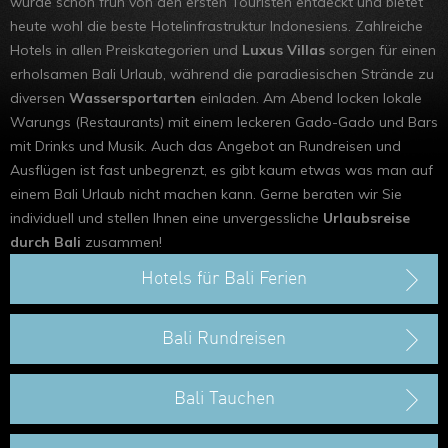
wurde schon früh von den ersten Touristen entdeckt und bietet
Hongkong
heute wohl die beste Hotelinfrastruktur Indonesiens. Zahlreiche
Hotels in allen Preiskategorien und
Luxus Villas
sorgen für einen
erholsamen Bali Urlaub, während die paradiesischen Strände zu
diversen
Wassersportarten
einladen. Am Abend locken lokale
Warungs (Restaurants) mit einem leckeren Gado-Gado und Bars
mit Drinks und Musik. Auch das Angebot an Rundreisen und
Ausflügen ist fast unbegrenzt, es gibt kaum etwas was man auf
einem Bali Urlaub nicht machen kann. Gerne beraten wir Sie
individuell und stellen Ihnen eine unvergessliche
Urlaubsreise
durch Bali
zusammen!
Hotels für Bali Ferien
Bali Rundreisen
Bali Tauchen