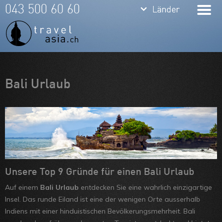
keyboard_arrow_down
keyboard_arrow_down
043 500 60 60
Länder
Länder
Thailand
Bali
Indonesien
Meine Favoriten
Bali Urlaub
Vietnam
Team
Laos
Über uns
Kambodscha
Feedbacks
Burma
Kontakt
Philippinen
ARVB
Unsere Top 9 Gründe für einen Bali Urlaub
Auf einem
Bali Urlaub
entdecken Sie eine wahrlich einzigartige
Malaysia
Insel. Das runde Eiland ist eine der wenigen Orte ausserhalb
Singapore
Indiens mit einer hinduistischen Bevölkerungsmehrheit. Bali