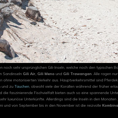
 den noch sehr ursprünglichen Gili-Inseln, welche noch den typischen
hen Sandinseln
Gili Air, Gili Meno
und
Gili Trawangan
. Alle ragen nu
ohne motorisierten Verkehr aus. Hauptverkehrsmittel sind Pferdekuts
ln und zu
Tauchen
, obwohl viele der Korallen während der früher erl
nd die faszinierende Fischvielfalt bieten auch so eine spannende U
 sehr luxuriöse Unterkünfte. Allerdings sind die Inseln in den Monate
uni und von September bis in den November ist die reizvolle
Kombinat