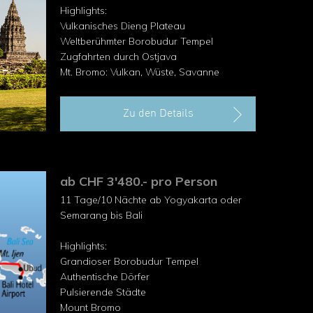
Highlights:
Vulkanisches Dieng Plateau
Weltberühmter Borobudur Tempel
Zugfahrten durch Ostjava
Mt. Bromo: Vulkan, Wüste, Savanne
Wanderung auf den Mount Ijen
Zu den Details
ab CHF 3'480.- pro Person
11 Tage/10 Nächte ab Yogyakarta oder
Semarang bis Bali
Highlights:
Grandioser Borobudur Tempel
Au­thentische Dörfer
Pulsierende Städte
Mount Bromo