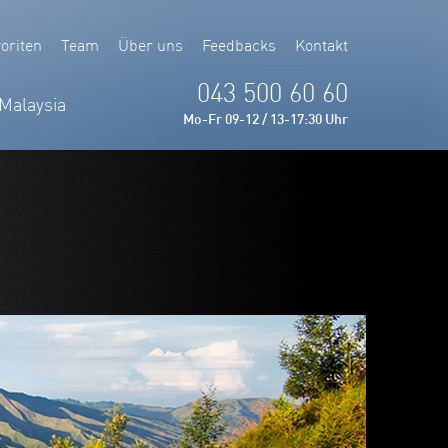
oriten
Team
Über uns
Feedbacks
Kontakt
043 500 60 60
Malaysia
Mo-Fr 09-12 / 13-17:30 Uhr