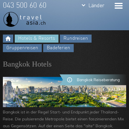
keyboard_arrow_down
keyboard_arrow_down
043 500 60 60
Länder
Länder
Thailand
Bali
Hotels & Resorts
Rundreisen
Indonesien
Meine Favoriten
Gruppenreisen
Badeferien
Vietnam
Team
Bangkok Hotels
Laos
Über uns
Kambodscha
Feedbacks
Bangkok Reiseberatung
Burma
Kontakt
Philippinen
ARVB
Malaysia
Bangkok ist in der Regel Start- und Endpunkt jeder Thailand-
Reise. Die pulsierende Metropole bietet einen faszinierenden Mix
Singapore
aus Gegensätzen. Auf der einen Seite das "alte" Bangkok,