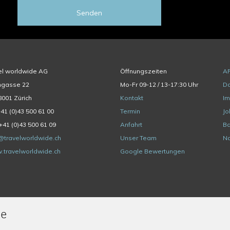
Senden
el worldwide AG
Öffnungszeiten
A
hgasse 22
Mo-Fr 09-12 / 13-17:30 Uhr
Da
001 Zürich
Kontakt
I
+41 (0)43 500 61 00
Termin
Jo
+41 (0)43 500 61 09
Anfahrt
Ba
@travelworldwide.ch
Unser Team
Na
.travelworldwide.ch
Google Bewertungen
de