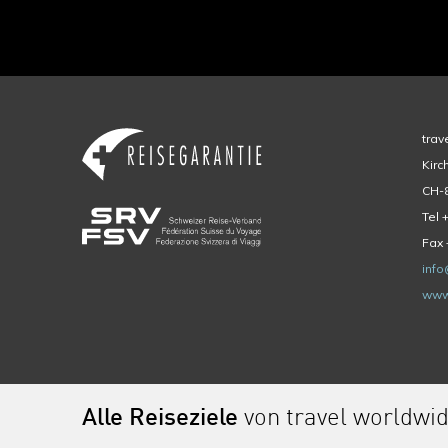
trav
Kirc
CH-8
Tel 
Fax 
info
www
Alle Reiseziele
von travel worldwi