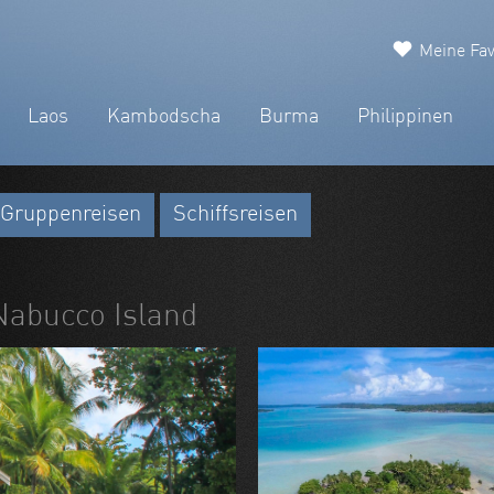
Meine Fav
Laos
Kambodscha
Burma
Philippinen
Gruppenreisen
Schiffsreisen
Nabucco Island