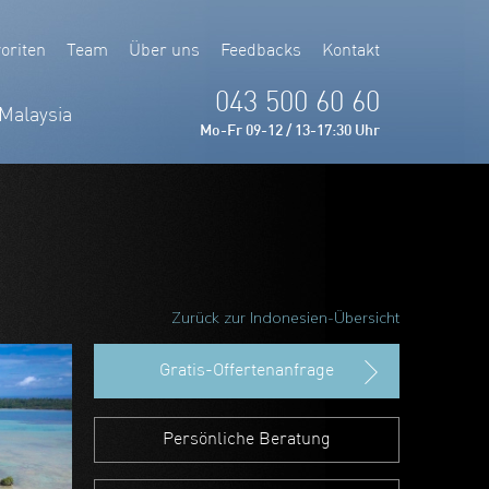
oriten
Team
Über uns
Feedbacks
Kontakt
043 500 60 60
Malaysia
Mo-Fr 09-12 / 13-17:30 Uhr
Zurück zur Indonesien-Übersicht
Gratis-Offertenanfrage
Persönliche Beratung