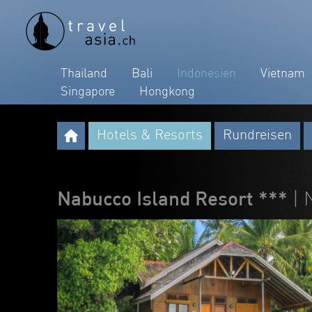
Thailand
Bali
Indonesien
Vietnam
Singapore
Hongkong
Hotels & Resorts
Rundreisen
Nabucco Island Resort ***
| 