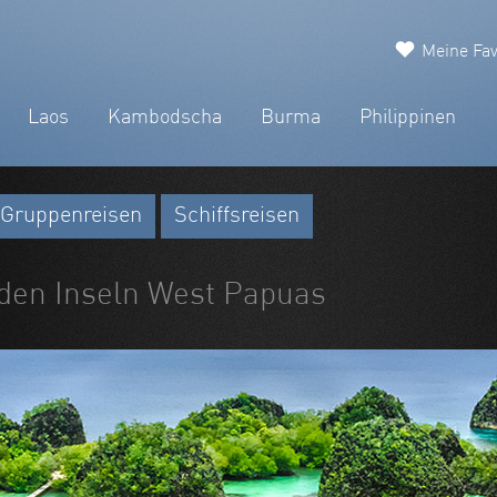
Meine Fav
Laos
Kambodscha
Burma
Philippinen
Gruppenreisen
Schiffsreisen
 den Inseln West Papuas