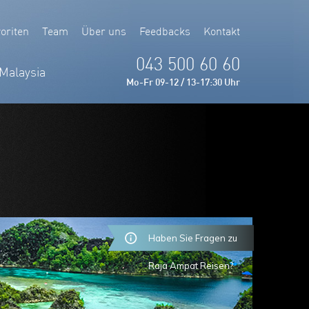
oriten
Team
Über uns
Feedbacks
Kontakt
043 500 60 60
Malaysia
Mo-Fr 09-12 / 13-17:30 Uhr
Haben Sie Fragen zu
Raja Ampat Reisen?