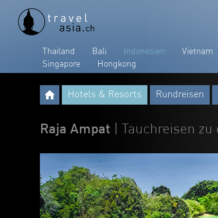
Thailand
Bali
Indonesien
Vietnam
Singapore
Hongkong
Hotels & Resorts
Rundreisen
Raja Ampat
| Tauchreisen zu