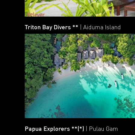
Triton Bay Divers **
| Aiduma Island
Papua Explorers **(*)
| Pulau Gam