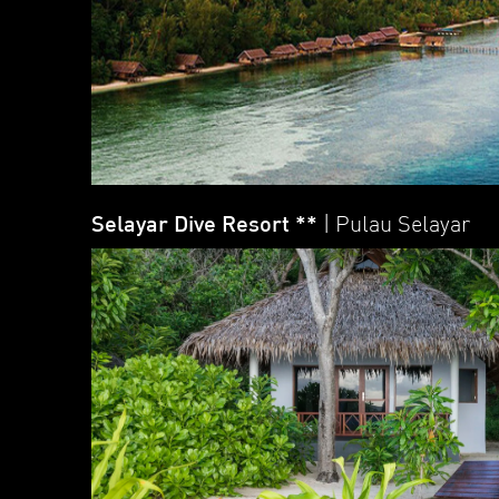
Selayar Dive Resort **
| Pulau Selayar