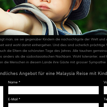
gt man, sie sei gegenüber Kindern die nachsichtigste der Welt und A
eit wird wohl damit einhergehen. Und dies sind sicherlich prächtige
auch die Eltern die schönsten Tage des Jahres. Alle tauchen gemein
 anders als die südostasiatischen Nachbarn. Wohl toleranter, weil hie
n die Menschen in diesem Lande ihre Gäste mit grosser Sympathie 
indliches Angebot für eine Malaysia Reise mit Kin
Name *
V
E-Mail *
T