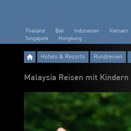
Thailand
Bali
Indonesien
Vietnam
Singapore
Hongkong
Hotels & Resorts
Rundreisen
Malaysia Reisen mit Kindern