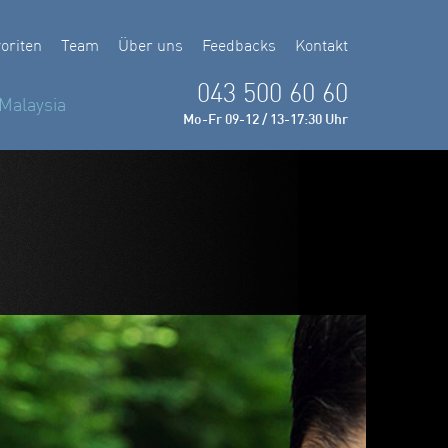
oriten
Team
Über uns
Feedbacks
Kontakt
043 500 60 60
Malaysia
Mo-Fr 09-12 / 13-17:30 Uhr