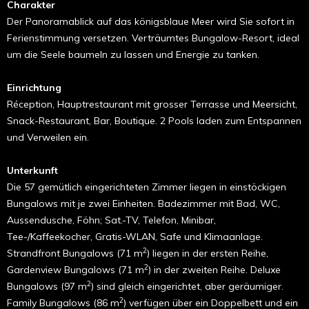
Charakter
Der Panoramablick auf das königsblaue Meer wird Sie sofort in
Ferienstimmung versetzen. Verträumtes Bungalow-Resort, ideal
um die Seele baumeln zu lassen und Energie zu tanken.
Einrichtung
Réception, Hauptrestaurant mit grosser Terrasse und Meersicht,
Snack-Restaurant, Bar, Boutique. 2 Pools laden zum Entspannen
und Verweilen ein.
Unterkunft
Die 57 gemütlich eingerichteten Zimmer liegen in einstöckigen
Bungalows mit je zwei Einheiten. Badezimmer mit Bad, WC,
Aussendusche, Föhn; Sat.-TV, Telefon, Minibar,
Tee-/Kaffeekocher, Gratis-WLAN, Safe und Klimaanlage.
2
Strandfront Bungalows (71 m
) liegen in der ersten Reihe,
2
Gardenview Bungalows (71 m
) in der zweiten Reihe.
Deluxe
2
Bungalows
(97 m
) sind gleich eingerichtet, aber geräumiger.
2
Family Bungalows (86 m
) verfügen über ein Doppelbett und ein