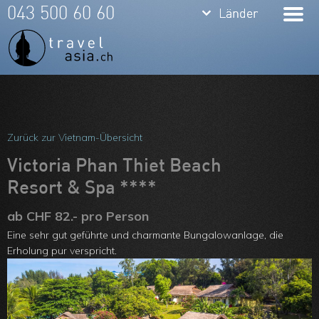
keyboard_arrow_down
keyboard_arrow_down
043 500 60 60
Länder
Länder
Thailand
Bali
Indonesien
Meine Favoriten
Vietnam
Team
Zurück zur Vietnam-Übersicht
Laos
Über uns
Victoria Phan Thiet Beach
Kambodscha
Resort & Spa ****
Feedbacks
Burma
ab CHF 82.- pro Person
Kontakt
Eine sehr gut geführte und charmante Bungalowanlage, die
Philippinen
ARVB
Erholung pur verspricht.
Malaysia
Singapore