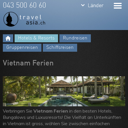
keyboard_arrow_down
keyboard_arrow_down
043 500 60 60
Länder
Länder
Thailand
Bali
Hotels & Resorts
Rundreisen
Indonesien
Meine Favoriten
Gruppenreisen
Schiffsreisen
Vietnam
Team
Vietnam Ferien
Laos
Über uns
Kambodscha
Feedbacks
Burma
Kontakt
Philippinen
ARVB
Malaysia
Verbringen Sie
Vietnam Ferien
in den besten Hotels,
Bungalows und Luxusresorts! Die Vielfalt an Unterkünften
Singapore
in Vietnam ist gross, wählen Sie zwischen einfachen