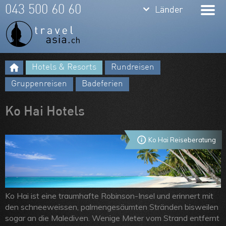
keyboard_arrow_down
keyboard_arrow_down
043 500 60 60
Länder
Länder
Thailand
Bali
Hotels & Resorts
Rundreisen
Indonesien
Meine Favoriten
Gruppenreisen
Badeferien
Vietnam
Team
Ko Hai Hotels
Laos
Über uns
Kambodscha
Feedbacks
Ko Hai Reiseberatung
Burma
Kontakt
Philippinen
ARVB
Malaysia
Ko Hai ist eine traumhafte Robinson-Insel und erinnert mit
den schneeweissen, palmengesäumten Stränden bisweilen
Singapore
sogar an die Malediven. Wenige Meter vom Strand entfernt