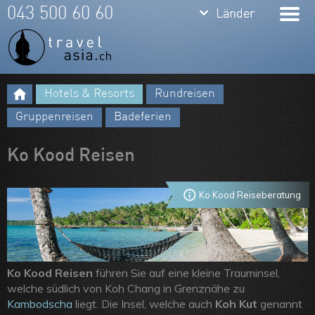
keyboard_arrow_down
keyboard_arrow_down
043 500 60 60
Länder
Länder
Thailand
Bali
Hotels & Resorts
Rundreisen
Indonesien
Meine Favoriten
Gruppenreisen
Badeferien
Vietnam
Team
Ko Kood Reisen
Laos
Über uns
Kambodscha
Feedbacks
Ko Kood Reiseberatung
Burma
Kontakt
Philippinen
ARVB
Malaysia
Ko Kood Reisen
führen Sie auf eine kleine Trauminsel,
welche südlich von Koh Chang in Grenznähe zu
Singapore
Kambodscha
liegt. Die Insel, welche auch
Koh Kut
genannt